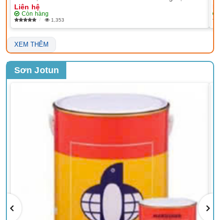
Liên hệ
Li
Còn hàng
1,353
XEM THÊM
Sơn Jotun