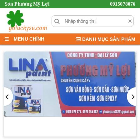
Sơn Phương Mỹ Lợi
0915078076
×
MENU CHÍNH
DANH MỤC SẢN PHẨM