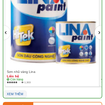
Sơn nhũ vàng Lina
EP
Liên hệ
Li
Còn hàng
1,303
XEM THÊM