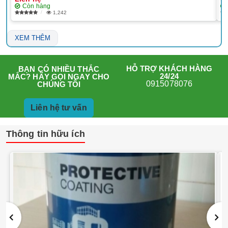
Còn hàng
1,242
XEM THÊM
HỖ TRỢ KHÁCH HÀNG
BẠN CÓ NHIỀU THẮC
24/24
MẮC? HÃY GỌI NGAY CHO
0915078076
CHÚNG TÔI
Liên hệ tư vấn
Thông tin hữu ích