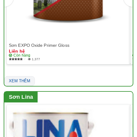
Sơn EXPO Oxide Primer Gloss
Sơ
Liên hệ
Li
Còn hàng
1,377
XEM THÊM
Sơn Lina