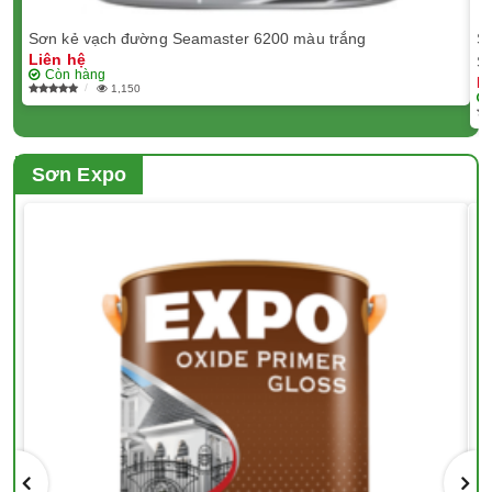
Sơn kẻ vạch đường Seamaster 6200 màu trắng
S
Liên hệ
S
Còn hàng
L
1,150
Sơn Expo