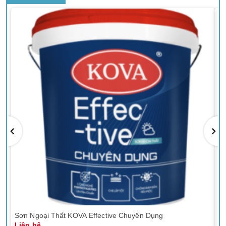
Sơn Ngoại Thất KOVA Effective Chuyên Dụng
Sơ
Liên hệ
Li