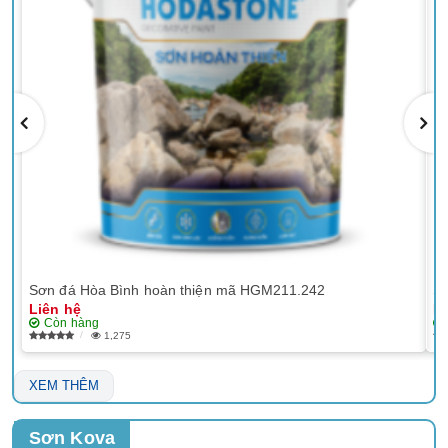
Sơn đá Hòa Bình hoàn thiện mã HGM211.242
Sơ
Liên hệ
Li
Còn hàng
1,275
XEM THÊM
Sơn Kova