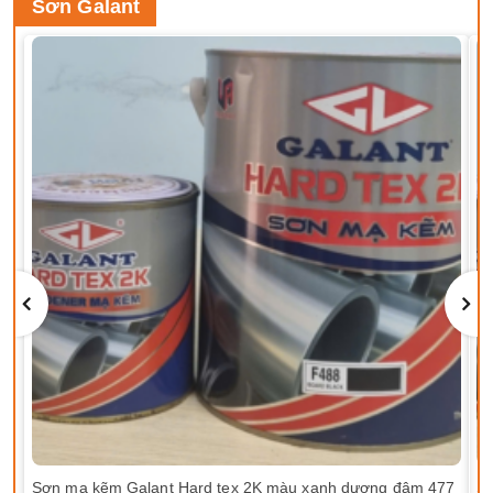
Sơn Galant
Sơn mạ kẽm Galant Hard tex 2K màu xanh dương đậm 477
Sơ