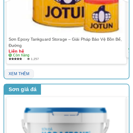
Sơn Epoxy Tankguard Storage – Giải Pháp Bảo Vệ Bồn Bể,
Sơ
Li
Đường
Liên hệ
Còn hàng
1,257
XEM THÊM
Sơn giả đá