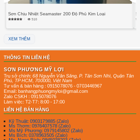
Sơn Chịu Nhiệt Seamaster 200 Độ Phủ Kim Loại
S
510
XEM THÊM
THÔNG TIN LIÊN HỆ
SƠN PHƯƠNG MỸ LỢI
Trụ sở chính:
68 Nguyễn Văn Săng, P. Tân Sơn Nhì
,
Quận Tân
Phú
,
TP HCM
,
700000
,
Việt Nam
Tư vấn & bán hàng :
0915078076
-
0703446967
Email:
banhangphuongmyloi@gmail.com
Zalo CSKH :
0915078076
Làm việc:
T2-T7: 8:00 - 17:00
LIÊN HỆ BÁN HÀNG
Kỹ Thuật: 0903179885 (Zalo)
Ms Thơm: 0976407578 (Zalo)
Ms Mỹ Phương: 0979145802 (Zalo)
Ms Bích: 0378963505 (Zalo)
Ms. Ngọc Bích: 0945038203 (Zalo)