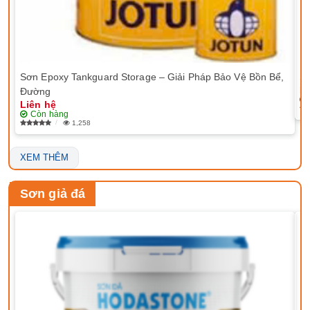
Sơn Epoxy Tankguard Storage – Giải Pháp Bảo Vệ Bồn Bể,
Sơ
Li
Đường
Liên hệ
Còn hàng
1,258
XEM THÊM
Sơn giả đá