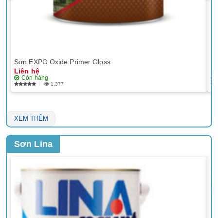
Sơn EXPO Oxide Primer Gloss
Sơ
Liên hệ
Li
Còn hàng
1,377
XEM THÊM
Sơn Lina