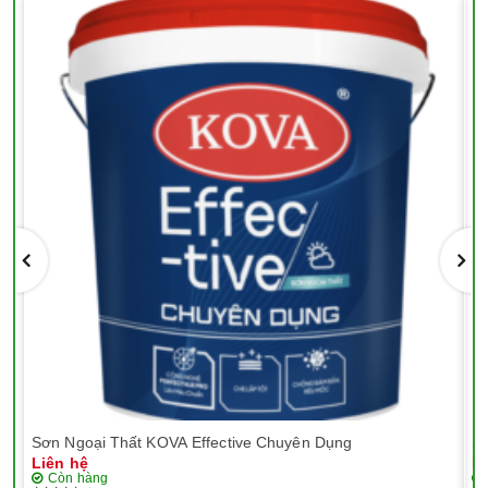
Sơn Ngoại Thất KOVA Effective Chuyên Dụng
Sơ
Liên hệ
Li
Còn hàng