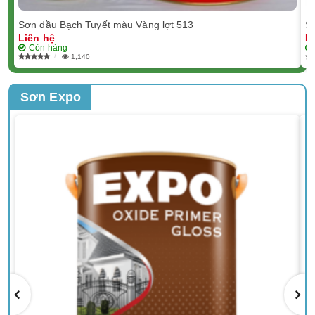
Sơn dầu Bạch Tuyết màu Vàng lợt 513
Sơ
Liên hệ
L
Còn hàng
1,140
Sơn Expo