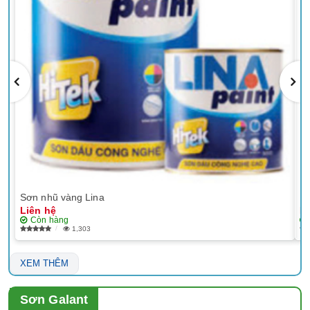
Sơn nhũ vàng Lina
EP
Liên hệ
Li
Còn hàng
1,303
XEM THÊM
Sơn Galant