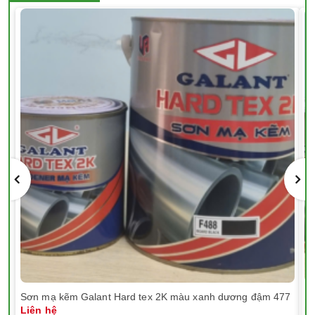
Sơn mạ kẽm Galant Hard tex 2K màu xanh dương đậm 477
Sơ
Liên hệ
Li