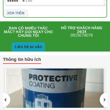
1,242
XEM THÊM
HỖ TRỢ KHÁCH HÀNG
BẠN CÓ NHIỀU THẮC
24/24
MẮC? HÃY GỌI NGAY CHO
0915078076
CHÚNG TÔI
Liên hệ tư vấn
Thông tin hữu ích