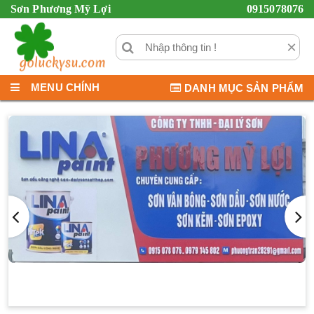
Sơn Phương Mỹ Lợi
0915078076
×
MENU CHÍNH
DANH MỤC SẢN PHẨM