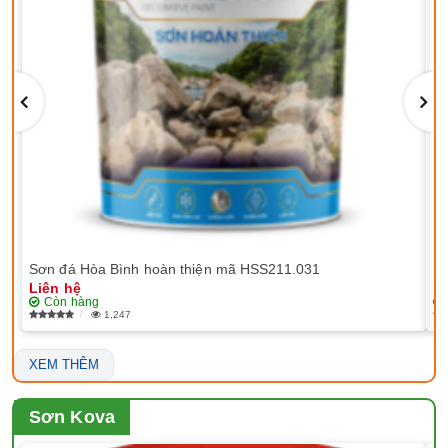
Sơn đá Hòa Bình hoàn thiện mã HSS211.031
Sơ
Liên hệ
Li
Còn hàng
1,247
XEM THÊM
Sơn Kova