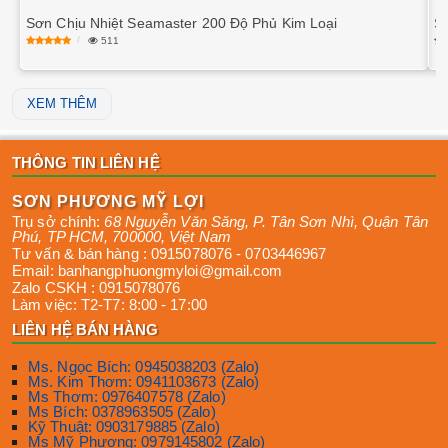
Sơn Chịu Nhiệt Seamaster 200 Độ Phủ Kim Loại
S
511
XEM THÊM
THÔNG TIN LIÊN HỆ
SƠN PHƯƠNG MỸ LỢI
Trụ sở chính:
68 Nguyễn Văn Săng, P. Tân Sơn Nhì
,
Quận Tân
Phú
,
TP HCM
,
700000
,
Việt Nam
Tư vấn & bán hàng :
0915078076
-
0703446967
Email:
banhangphuongmyloi@gmail.com
Zalo CSKH :
0915078076
Làm việc:
T2-T7: 8:00 - 17:00
LIÊN HỆ BÁN HÀNG
Ms. Ngọc Bích: 0945038203 (Zalo)
Ms. Kim Thơm: 0941103673 (Zalo)
Ms Thơm: 0976407578 (Zalo)
Ms Bích: 0378963505 (Zalo)
Kỹ Thuật: 0903179885 (Zalo)
Ms Mỹ Phương: 0979145802 (Zalo)