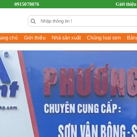
0915078076
Giới thiệu
rang chủ
Giới thiệu
Nhà sản xuất
Chủng loại sơn
Bảng