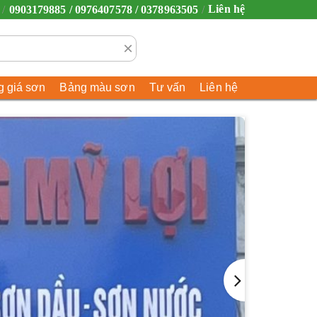
Liên hệ
0903179885 / 0976407578 / 0378963505
×
 giá sơn
Bảng màu sơn
Tư vấn
Liên hệ