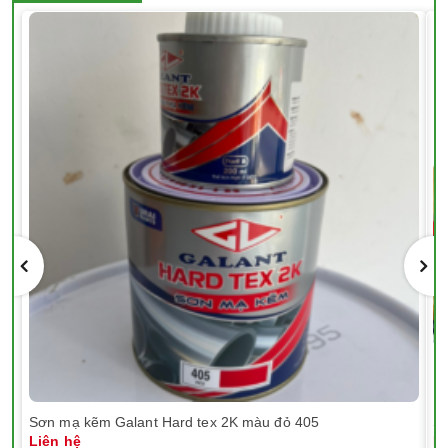
Sơn mạ kẽm Galant Hard tex 2K màu đỏ 405
Sơ
Liên hệ
Li