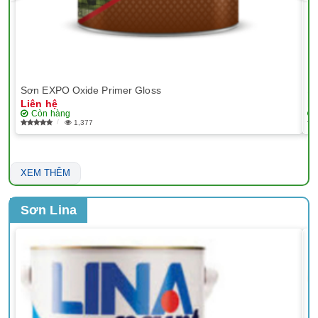
Sơn EXPO Oxide Primer Gloss
Sơ
Liên hệ
Li
Còn hàng
1,377
XEM THÊM
Sơn Lina