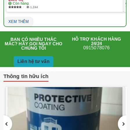
Còn hàng
1,244
XEM THÊM
HỖ TRỢ KHÁCH HÀNG
BẠN CÓ NHIỀU THẮC
24/24
MẮC? HÃY GỌI NGAY CHO
0915078076
CHÚNG TÔI
Liên hệ tư vấn
Thông tin hữu ích