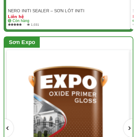
NERO INITI SEALER – SƠN LÓT INITI
S
Liên hệ
L
Còn hàng
1,031
Sơn Expo