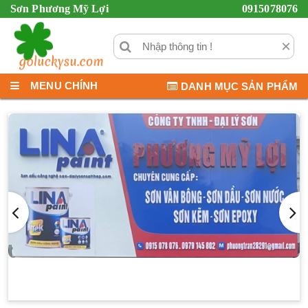
Sơn Phương Mỹ Lợi
0915078076
×
MENU CHÍNH
DANH MỤC SẢN PHẨM