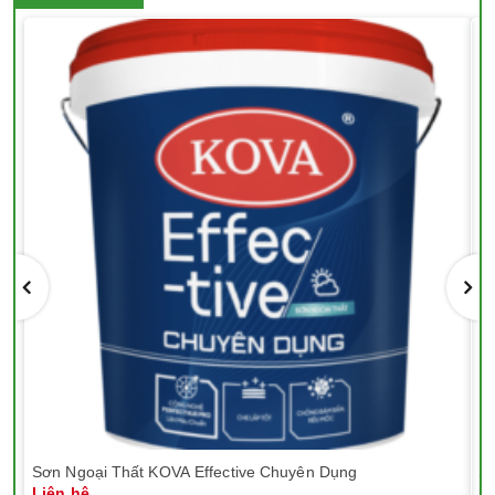
Sơn Ngoại Thất KOVA Effective Chuyên Dụng
Sơ
Liên hệ
Li