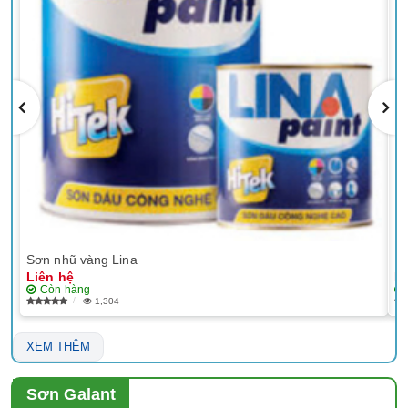
Sơn nhũ vàng Lina
EP
Liên hệ
Li
Còn hàng
1,304
XEM THÊM
Sơn Galant