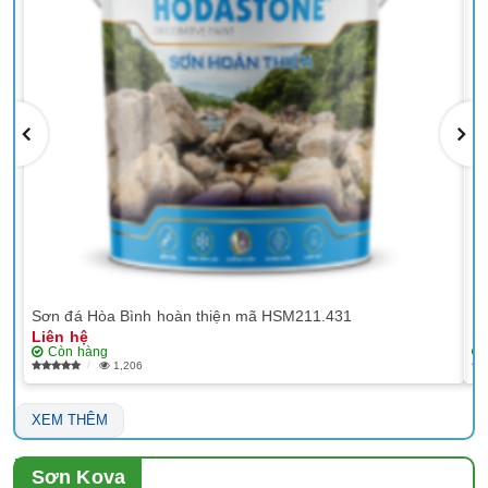
Sơn đá Hòa Bình hoàn thiện mã HSM211.431
Sơ
Liên hệ
Li
Còn hàng
1,206
XEM THÊM
Sơn Kova