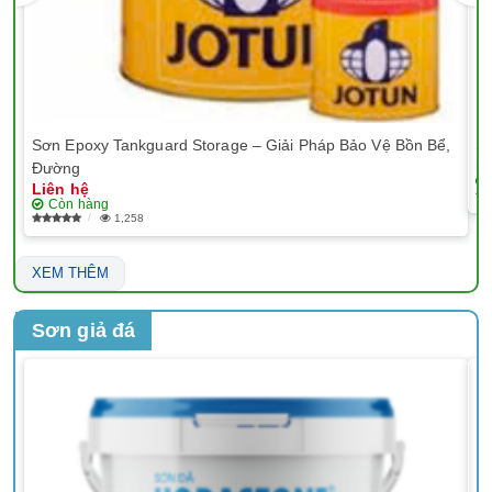
Sơn Epoxy Tankguard Storage – Giải Pháp Bảo Vệ Bồn Bể,
Sơ
Li
Đường
Liên hệ
Còn hàng
1,258
XEM THÊM
Sơn giả đá