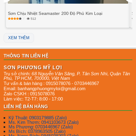
Sơn Chịu Nhiệt Seamaster 200 Độ Phủ Kim Loại
S
512
XEM THÊM
THÔNG TIN LIÊN HỆ
SƠN PHƯƠNG MỸ LỢI
Trụ sở chính:
68 Nguyễn Văn Săng, P. Tân Sơn Nhì
,
Quận Tân
Phú
,
TP HCM
,
700000
,
Việt Nam
Tư vấn & bán hàng :
0915078076
-
0703446967
Email:
banhangphuongmyloi@gmail.com
Zalo CSKH :
0915078076
Làm việc:
T2-T7: 8:00 - 17:00
LIÊN HỆ BÁN HÀNG
Kỹ Thuật: 0903179885 (Zalo)
Ms. Kim Thơm: 0941103673 (Zalo)
Ms Phương: 0703446967 (Zalo)
Ms Bích: 0378963505 (Zalo)
Ms. Ngọc Bích: 0945038203 (Zalo)