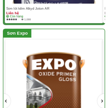
Sơn lót kẽm Alkyd Joton AR
D
Liên hệ
L
Còn hàng
1,088
Sơn Expo