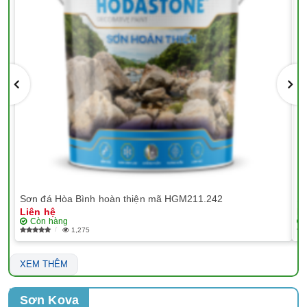
Sơn đá Hòa Bình hoàn thiện mã HGM211.242
Sơ
Liên hệ
Li
Còn hàng
1,275
XEM THÊM
Sơn Kova