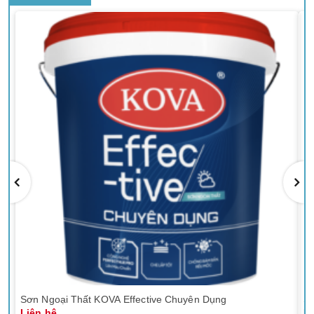
Sơn Ngoại Thất KOVA Effective Chuyên Dụng
Sơ
Liên hệ
Li