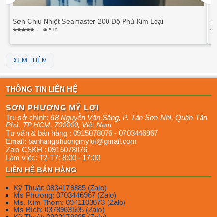
Sơn Chịu Nhiệt Seamaster 200 Độ Phủ Kim Loại
S
510
XEM THÊM
THÔNG TIN LIÊN HỆ
SƠN PHƯƠNG MỸ LỢI
Trụ sở chính:
68 Nguyễn Văn Săng, P. Tân Sơn Nhì
,
Quận Tân
Phú
,
TP HCM
,
700000
,
Việt Nam
Tư vấn & bán hàng :
0915078076
-
0703446967
Email:
banhangphuongmyloi@gmail.com
Zalo CSKH :
0915078076
Làm việc:
T2-T7: 8:00 - 17:00
LIÊN HỆ BÁN HÀNG
Kỹ Thuật: 0834179885 (Zalo)
Ms Phương: 0703446967 (Zalo)
Ms. Kim Thơm: 0941103673 (Zalo)
Ms Bích: 0378963505 (Zalo)
Kỹ Thuật: 0903179885 (Zalo)