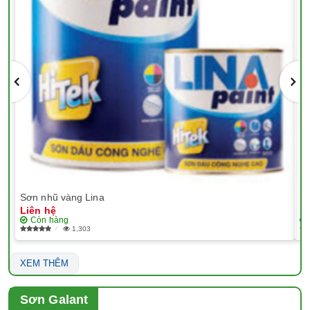
Sơn nhũ vàng Lina
EP
Liên hệ
Li
Còn hàng
1,303
XEM THÊM
Sơn Galant