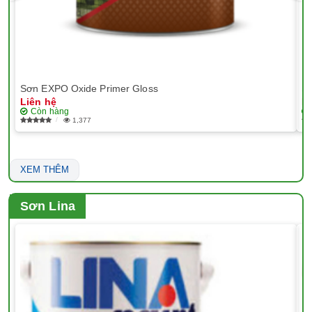
Sơn EXPO Oxide Primer Gloss
Sơ
Liên hệ
Li
Còn hàng
1,377
XEM THÊM
Sơn Lina