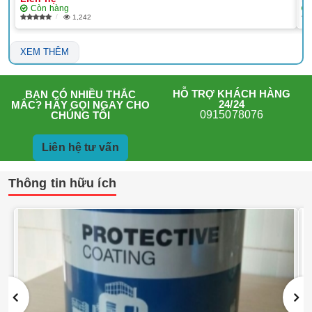
Còn hàng
1,242
XEM THÊM
HỖ TRỢ KHÁCH HÀNG
BẠN CÓ NHIỀU THẮC
24/24
MẮC? HÃY GỌI NGAY CHO
0915078076
CHÚNG TÔI
Liên hệ tư vấn
Thông tin hữu ích