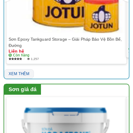
Sơn Epoxy Tankguard Storage – Giải Pháp Bảo Vệ Bồn Bể,
Sơ
Li
Đường
Liên hệ
Còn hàng
1,257
XEM THÊM
Sơn giả đá