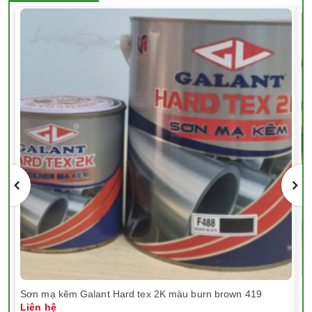
Sơn mạ kẽm Galant Hard tex 2K màu burn brown 419
Sơ
Liên hệ
Li