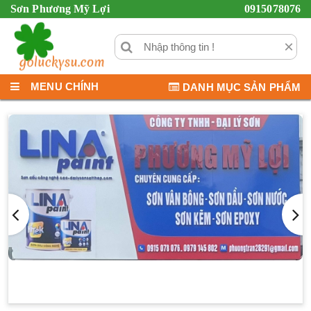
Sơn Phương Mỹ Lợi
0915078076
×
MENU CHÍNH
DANH MỤC SẢN PHẨM