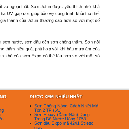
ất và ngoại thất. Sơn Jotun được yêu thích nhờ khả
a UV gấp đôi, giúp bảo vệ công trình khỏi thời tiết
, giá thành của Jotun thường cao hơn so với một số
từ sơn nước, sơn dầu đến sơn chống thấm. Sơn nội
ống thấm hiệu quả, phù hợp với khí hậu mưa ẩm của
ian khô của sơn Expo có thể lâu hơn so với một số
oại thất Nippon WeatherGard có khả năng chống phai
 cấp sơn dầu và sơn phản quang chất lượng cao. Điểm
ÀNG
ĐƯỢC XEM NHIỀU NHẤT
 thất chịu được nắng mưa khắc nghiệt, trong khi sơn
Sơn Chống Nóng, Cách Nhiệt Mái
ng
Tôn 2 TP (5/1)
 thấm hiệu quả. Giá thành của TOA khá cạnh tranh,
n
Sơn Epoxy (Xám-Nâu) Dùng
ển
Trong Bể Nước Uống 1058
Sơn dầu Expo mã 4241 Stiletto
gray