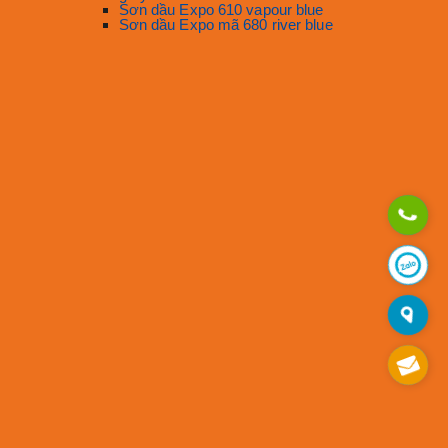
Sơn dầu Expo 610 vapour blue
Sơn dầu Expo mã 680 river blue
ng from where it left off:
ống rỉ chất lượng cao. Sơn dầu Bạch Tuyết được ưa
ghiệt. Sản phẩm của Bạch Tuyết phù hợp cho các bề
 màu công nghiệp.
n chống rỉ và sơn công nghiệp. Sơn Interseal 670HS
ng được sử dụng trong các dự án lớn như nhà xưởng,
nhân.
. Sơn Lina nổi bật với sơn dầu và sơn chống thấm,
dạng. Naco tập trung vào sơn nước nội thất với giá
ộ bóng mịn, thích hợp cho bề mặt gỗ và kim loại.
 giải pháp lý tưởng để bảo vệ kim loại khỏi rỉ sét,