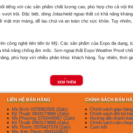
ổi tiếng với các sản phẩm chất lượng cao, phù hợp cho cả nội th
ợt trội. Đặc biệt, dòng Jotashield ngoại thất có khả năng kháng ti
 bề mặt mịn màng, dễ lau chùi và an toàn cho sức khỏe. Tuy nhiên
trên công nghệ tiên tiến từ Mỹ. Các sản phẩm của Expo đa dạng, 
n và khả năng chống ẩm mốc. Sơn ngoại thất Expo Weather Proof ch
hăng, phù hợp với nhiều phân khúc khách hàng. Tuy nhiên, thời g
ánh giá cao nhờ công nghệ tiên tiến và độ bền vượt trội. Sơn ng
XEM THÊM
on Odour-less ít mùi, thân thiện với môi trường. Nippon cũng cung
 chủ yếu tập trung vào các tông màu cơ bản.
LIÊN HỆ BÁN HÀNG
CHÍNH SÁCH BÁN H
phủ cao và khả năng chống thời tiết tốt. Sơn TOA 4 Seasons ngoại
Ms Bích: 0378963505 (Zalo)
Chính sách giao hàng
Kỹ Thuật: 0834179885 (Zalo)
Chính sách đổi trả hà
au chùi. TOA cũng cung cấp các sản phẩm sơn công nghiệp và chống
Ms Phương: 0703446967 (Zalo)
Hướng dẫn thanh toá
Kỹ Thuật: 0903179885 (Zalo)
Chính sách vận chuy
Ms Thơm: 0976407578 (Zalo)
Cam kết
m
Ms. Kim Thơm: 0941103673