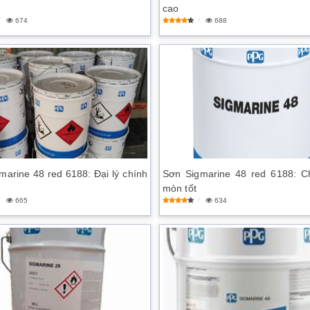
cao
674
688
marine 48 red 6188: Đại lý chính
Sơn Sigmarine 48 red 6188: C
mòn tốt
665
634