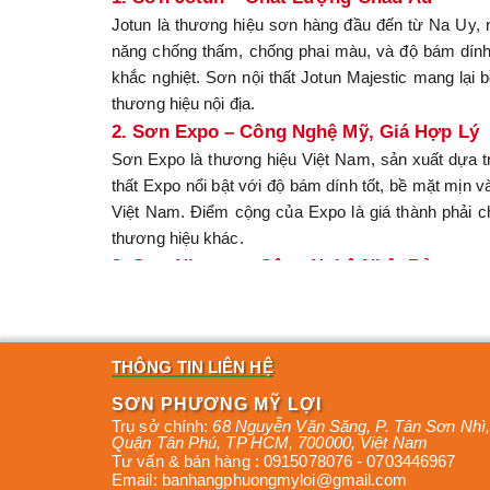
Jotun là thương hiệu sơn hàng đầu đến từ Na Uy, n
năng chống thấm, chống phai màu, và độ bám dính vư
khắc nghiệt. Sơn nội thất Jotun Majestic mang lại
thương hiệu nội địa.
2. Sơn Expo – Công Nghệ Mỹ, Giá Hợp Lý
Sơn Expo là thương hiệu Việt Nam, sản xuất dựa 
thất Expo nổi bật với độ bám dính tốt, bề mặt mị
Việt Nam. Điểm cộng của Expo là giá thành phải c
thương hiệu khác.
3. Sơn Nippon – Công Nghệ Nhật Bản
Nippon là thương hiệu sơn đến từ Nhật Bản, được đ
màu và chống thấm tốt, trong khi sơn nội thất Nipp
hạn chế là bảng màu của Nippon không quá đa dạng,
THÔNG TIN LIÊN HỆ
4. Sơn TOA – Lựa Chọn Từ Thái Lan
TOA là thương hiệu sơn Thái Lan, nổi tiếng với độ 
SƠN PHƯƠNG MỸ LỢI
Trụ sở chính:
68 Nguyễn Văn Săng, P. Tân Sơn Nhì
,
nội thất TOA Nano mang lại bề mặt mịn màng, dễ l
Quận Tân Phú
,
TP HCM
,
700000
,
Việt Nam
phù hợp với các công trình quy mô vừa và nhỏ.
Tư vấn & bán hàng :
0915078076
-
0703446967
Email:
banhangphuongmyloi@gmail.com
5. Sơn Bạch Tuyết – Thương Hiệu Việt Na