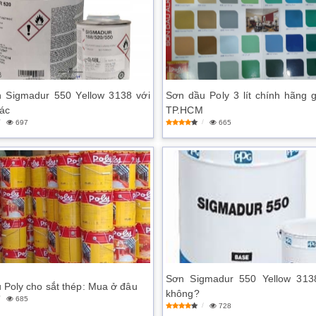
 Sigmadur 550 Yellow 3138 với
Sơn dầu Poly 3 lít chính hãng gi
ác
TP.HCM
697
665
Sơn Sigmadur 550 Yellow 3138
 Poly cho sắt thép: Mua ở đâu
không?
685
728