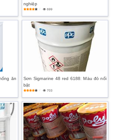
nghiệp
699
hống ăn
Sơn Sigmarine 48 red 6188: Màu đỏ nổi
bật
703