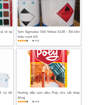
á rẻ tại
Sơn Sigmadur 550 Yellow 3138 – Độ bền
màu vượt trội
693
 có tốt
Hướng dẫn sơn dầu Poly cho sắt thép
đúng
669