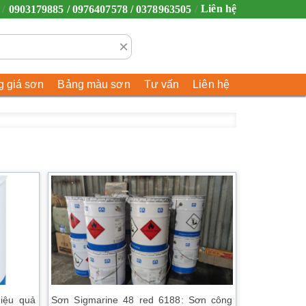
Liên hệ
0903179885 / 0976407578 / 0378963505
×
 giá sơn
Bảng màu sơn
Tư vấn
Liên hệ
iệu quả
Sơn Sigmarine 48 red 6188: Sơn công