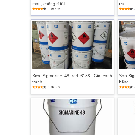
màu, chống rỉ tốt
ưu
686
Sơn Sigmarine 48 red 6188: Giá cạnh
Sơn Sig
tranh
hãng
669