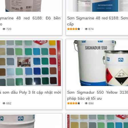
gmarine 48 red 6188: Độ bền
Sơn Sigmarine 48 red 6188: Sơn
ảo
cấp
720
674
á sơn dầu Poly 3 lít cập nhật mới
Sơn Sigmadur 550 Yellow 3138
pháp bảo vệ tối ưu
662
694