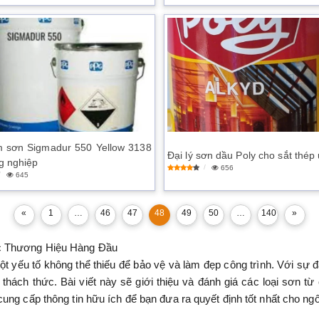
 sơn Sigmadur 550 Yellow 3138
Đại lý sơn dầu Poly cho sắt thép 
g nghiệp
656
645
«
1
…
46
47
48
49
50
…
140
»
ác Thương Hiệu Hàng Đầu
một yếu tố không thể thiếu để bảo vệ và làm đẹp công trình. Với sự 
thách thức. Bài viết này sẽ giới thiệu và đánh giá các loại sơn từ
ung cấp thông tin hữu ích để bạn đưa ra quyết định tốt nhất cho ng