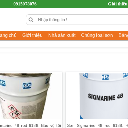
0915078076
Giới thiệu
rang chủ
Giới thiệu
Nhà sản xuất
Chủng loại sơn
Bảng
marine 48 red 6188: Bảo vệ tối
Sơn Sigmarine 48 red 6188: H