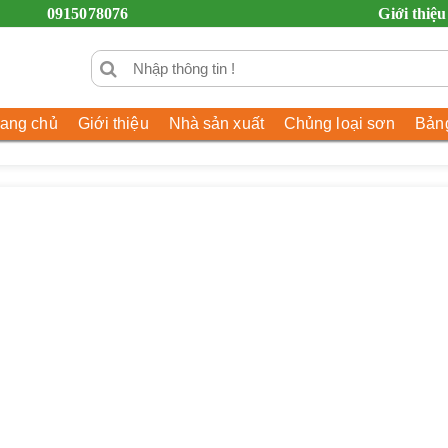
0915078076
Giới thiệu
rang chủ
Giới thiệu
Nhà sản xuất
Chủng loại sơn
Bảng