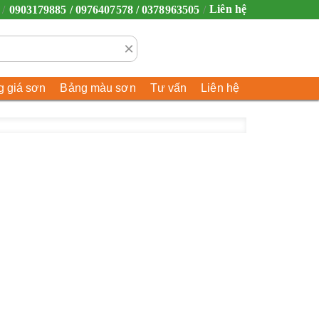
Liên hệ
0903179885 / 0976407578 / 0378963505
×
 giá sơn
Bảng màu sơn
Tư vấn
Liên hệ