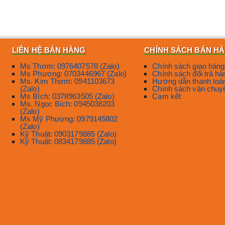
LIÊN HỆ BÁN HÀNG
CHÍNH SÁCH BÁN H
Ms Thơm: 0976407578 (Zalo)
Chính sách giao hàng
Ms Phương: 0703446967 (Zalo)
Chính sách đổi trả hà
Ms. Kim Thơm: 0941103673
Hướng dẫn thanh toá
(Zalo)
Chính sách vận chuy
Ms Bích: 0378963505 (Zalo)
Cam kết
Ms. Ngọc Bích: 0945038203
(Zalo)
Ms Mỹ Phương: 0979145802
(Zalo)
Kỹ Thuật: 0903179885 (Zalo)
Kỹ Thuật: 0834179885 (Zalo)