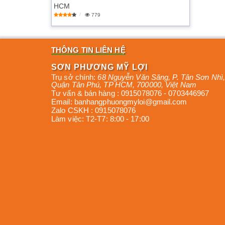
HCM
779
THÔNG TIN LIÊN HỆ
SƠN PHƯƠNG MỸ LỢI
Trụ sở chính:
68 Nguyễn Văn Săng, P. Tân Sơn Nhì
,
Quận Tân Phú
,
TP HCM
,
700000
,
Việt Nam
Tư vấn & bán hàng :
0915078076
-
0703446967
Email:
banhangphuongmyloi@gmail.com
Zalo CSKH :
0915078076
Làm việc:
T2-T7: 8:00 - 17:00