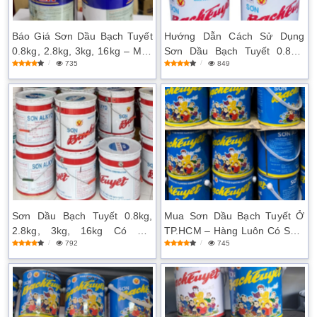
Báo Giá Sơn Dầu Bạch Tuyết
Hướng Dẫn Cách Sử Dụng
0.8kg, 2.8kg, 3kg, 16kg – Mua
Sơn Dầu Bạch Tuyết 0.8kg,
735
849
Ở Đâu Rẻ Nhất?
2.8kg, 3kg, 16kg
Sơn Dầu Bạch Tuyết 0.8kg,
Mua Sơn Dầu Bạch Tuyết Ở
2.8kg, 3kg, 16kg Có Tốt
TP.HCM – Hàng Luôn Có Sẵn,
792
745
Không? Đánh Giá Chi Tiết
Dịch Vụ Tận Tâm