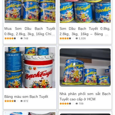
Mua Sơn Dầu Bạch Tuyết
Sơn Dầu Bạch Tuyết 0.8kg,
0.8kg, 2.8kg, 3kg, 16kg Chính
2.8kg, 3kg, 16kg – Bảng Giá
748
1,026
Hãng – Giao Nhanh!
Mới Nhất 2025
Nhà phân phối sơn sắt Bạch
Bảng màu sơn Bạch Tuyết
Tuyết cao cấp ở HCM
872
709