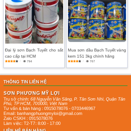
Đại lý sơn Bạch Tuyết cho sắt
Mua sơn dầu Bạch Tuyết vàng
cao cấp tại HCM
kem 151 3kg chính hãng
794
767
THÔNG TIN LIÊN HỆ
SƠN PHƯƠNG MỸ LỢI
Trụ sở chính:
68 Nguyễn Văn Săng, P. Tân Sơn Nhì
,
Quận Tân
Phú
,
TP HCM
,
700000
,
Việt Nam
Tư vấn & bán hàng :
0915078076
-
0703446967
Email:
banhangphuongmyloi@gmail.com
Zalo CSKH :
0915078076
Làm việc:
T2-T7: 8:00 - 17:00
LIÊN HỆ BÁN HÀNG