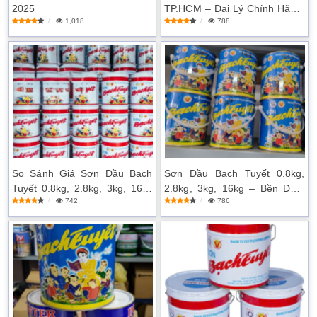
2025
TP.HCM – Đại Lý Chính Hãng,
1,018
788
Chiết Khấu Cao
So Sánh Giá Sơn Dầu Bạch
Sơn Dầu Bạch Tuyết 0.8kg,
Tuyết 0.8kg, 2.8kg, 3kg, 16kg
2.8kg, 3kg, 16kg – Bền Đẹp,
742
786
Tại Các Đại Lý
Chống Rỉ Hiệu Quả