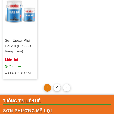
Sơn Epoxy Phủ
Hải Âu (EP3669 –
Vàng Kem)
Liên hệ
Còn hàng
1,154
1
2
»
THÔNG TIN LIÊN HỆ
SƠN PHƯƠNG MỸ LỢI