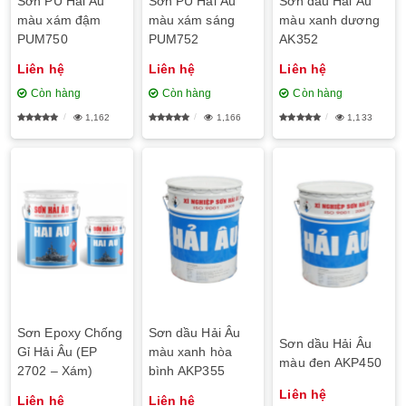
Sơn PU Hải Âu
Sơn PU Hải Âu
Sơn dầu Hải Âu
màu xám đậm
màu xám sáng
màu xanh dương
PUM750
PUM752
AK352
Liên hệ
Liên hệ
Liên hệ
Còn hàng
Còn hàng
Còn hàng
1,162
1,166
1,133
Sơn Epoxy Chống
Sơn dầu Hải Âu
Sơn dầu Hải Âu
Gỉ Hải Âu (EP
màu xanh hòa
màu đen AKP450
2702 – Xám)
bình AKP355
Liên hệ
Liên hệ
Liên hệ