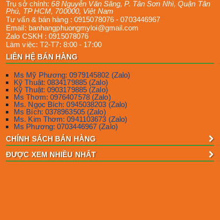
Trụ sở chính:
68 Nguyễn Văn Săng, P. Tân Sơn Nhì
,
Quận Tân
Phú
,
TP HCM
,
700000
,
Việt Nam
Tư vấn & bán hàng :
0915078076
-
0703446967
Email:
banhangphuongmyloi@gmail.com
Zalo CSKH :
0915078076
Làm việc:
T2-T7: 8:00 - 17:00
LIÊN HỆ BÁN HÀNG
Ms Mỹ Phương: 0979145802 (Zalo)
Kỹ Thuật: 0834179885 (Zalo)
Kỹ Thuật: 0903179885 (Zalo)
Ms Thơm: 0976407578 (Zalo)
Ms. Ngọc Bích: 0945038203 (Zalo)
Ms Bích: 0378963505 (Zalo)
Ms. Kim Thơm: 0941103673 (Zalo)
Ms Phương: 0703446967 (Zalo)
CHÍNH SÁCH BÁN HÀNG
ĐƯỢC XEM NHIỀU NHẤT