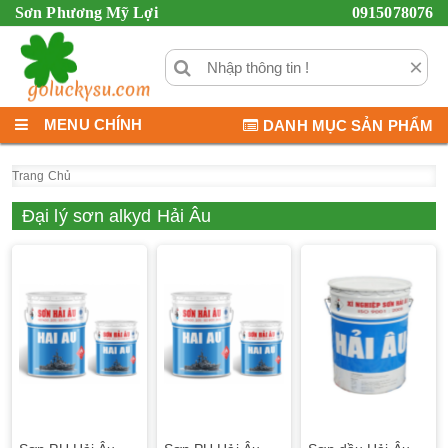
Sơn Phương Mỹ Lợi
0915078076
×
MENU CHÍNH
DANH MỤC SẢN PHẨM
Trang Chủ
Đại lý sơn alkyd Hải Âu