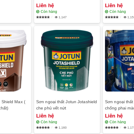
Liên hệ
Liên hệ
Còn hàng
Còn hàng
1,147
1,15
 Shield Max (
Sơn ngoại thất Jotun Jotashield
Sơn ngoại thất
thất)
che phủ vết nứt
chống phai mà
Liên hệ
Liên hệ
Còn hàng
Còn hàng
1,160
1,17