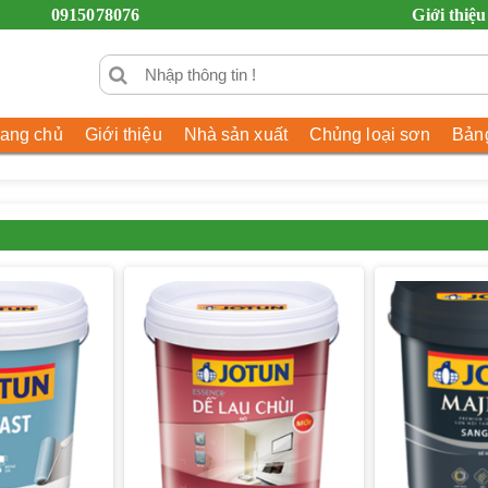
0915078076
Giới thiệu
rang chủ
Giới thiệu
Nhà sản xuất
Chủng loại sơn
Bảng