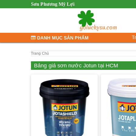
Sơn Phương Mỹ Lợi
T
DANH MỤC SẢN PHẨM
Trang Chủ
Bảng giá sơn nước Jotun tại HCM