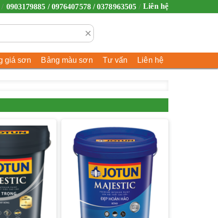
Liên hệ
0903179885 / 0976407578 / 0378963505
×
 giá sơn
Bảng màu sơn
Tư vấn
Liên hệ