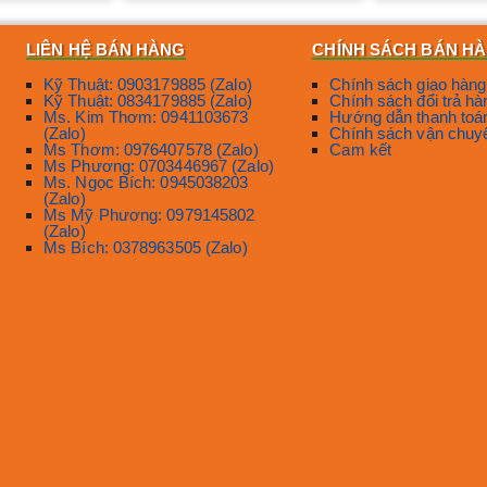
LIÊN HỆ BÁN HÀNG
CHÍNH SÁCH BÁN H
Kỹ Thuật: 0903179885 (Zalo)
Chính sách giao hàng
Kỹ Thuật: 0834179885 (Zalo)
Chính sách đổi trả hà
Ms. Kim Thơm: 0941103673
Hướng dẫn thanh toá
(Zalo)
Chính sách vận chuy
Ms Thơm: 0976407578 (Zalo)
Cam kết
Ms Phương: 0703446967 (Zalo)
Ms. Ngọc Bích: 0945038203
(Zalo)
Ms Mỹ Phương: 0979145802
(Zalo)
Ms Bích: 0378963505 (Zalo)