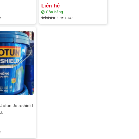
Liên hệ
Còn hàng
5
1,147
 Jotun Jotashield
u.
4