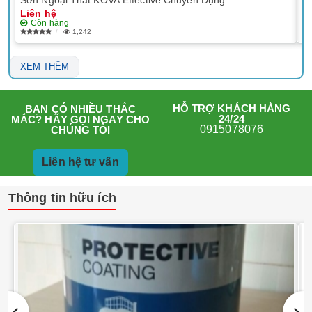
Liên hệ
Li
Còn hàng
1,242
XEM THÊM
HỖ TRỢ KHÁCH HÀNG
BẠN CÓ NHIỀU THẮC
24/24
MẮC? HÃY GỌI NGAY CHO
0915078076
CHÚNG TÔI
Liên hệ tư vấn
Thông tin hữu ích