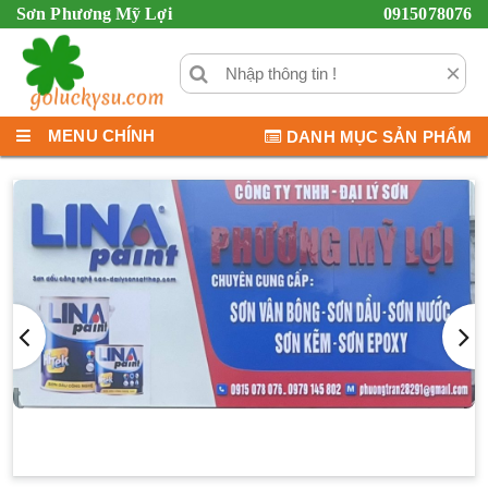
Sơn Phương Mỹ Lợi
0915078076
×
MENU CHÍNH
DANH MỤC SẢN PHẨM