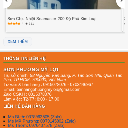
Sơn Chịu Nhiệt Seamaster 200 Độ Phủ Kim Loại
S
511
XEM THÊM
THÔNG TIN LIÊN HỆ
SƠN PHƯƠNG MỸ LỢI
Trụ sở chính:
68 Nguyễn Văn Săng, P. Tân Sơn Nhì
,
Quận Tân
Phú
,
TP HCM
,
700000
,
Việt Nam
Tư vấn & bán hàng :
0915078076
-
0703446967
Email:
banhangphuongmyloi@gmail.com
Zalo CSKH :
0915078076
Làm việc:
T2-T7: 8:00 - 17:00
LIÊN HỆ BÁN HÀNG
Ms Bích: 0378963505 (Zalo)
Ms Mỹ Phương: 0979145802 (Zalo)
Ms Thơm: 0976407578 (Zalo)