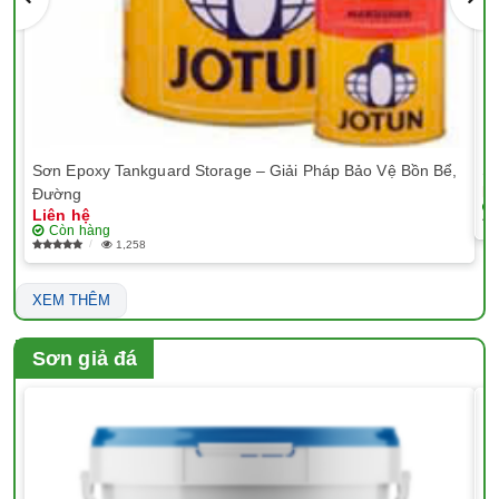
Sơn Epoxy Tankguard Storage – Giải Pháp Bảo Vệ Bồn Bể,
Sơ
Li
Đường
Liên hệ
Còn hàng
1,258
XEM THÊM
Sơn giả đá