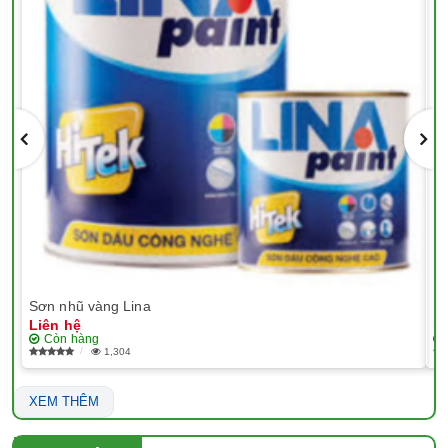
Sơn nhũ vàng Lina
EP
Liên hệ
Li
Còn hàng
1,304
XEM THÊM