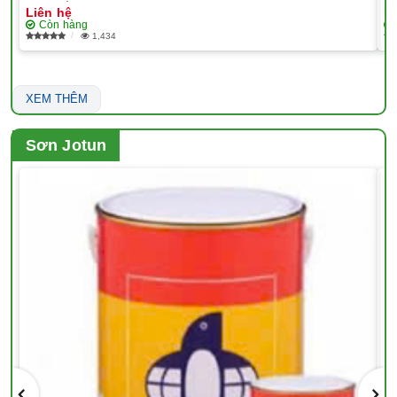
Liên hệ
Li
Còn hàng
1,434
XEM THÊM
Sơn Jotun