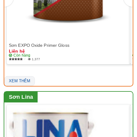
Sơn EXPO Oxide Primer Gloss
Sơ
Liên hệ
Li
Còn hàng
1,377
XEM THÊM
Sơn Lina