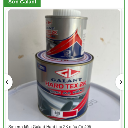
Sơn Galant
Sơn mạ kẽm Galant Hard tex 2K màu đỏ 405
Sơ