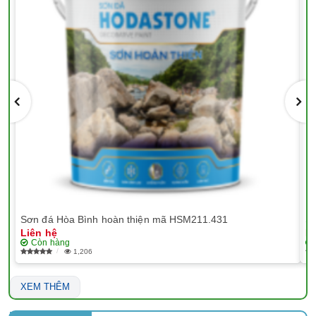
Sơn đá Hòa Bình hoàn thiện mã HSM211.431
Sơ
Liên hệ
Li
Còn hàng
1,206
XEM THÊM