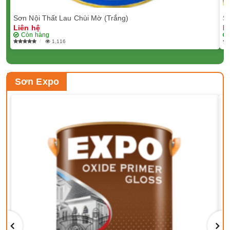
Sơn Nội Thất Lau Chùi Mờ (Trắng)
Sơ
Liên hệ
L
Còn hàng
1,116
Sơn Expo